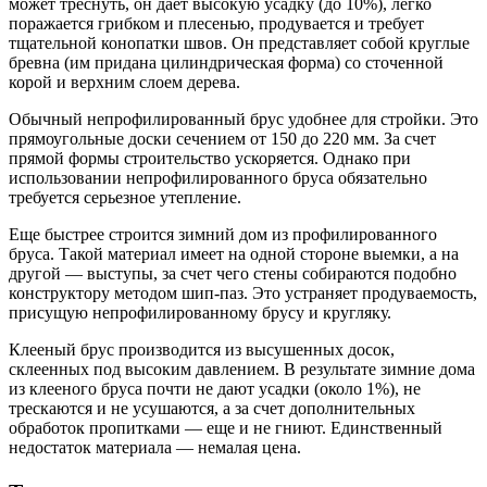
может треснуть, он дает высокую усадку (до 10%), легко
поражается грибком и плесенью, продувается и требует
тщательной конопатки швов. Он представляет собой круглые
бревна (им придана цилиндрическая форма) со сточенной
корой и верхним слоем дерева.
Обычный непрофилированный брус удобнее для стройки. Это
прямоугольные доски сечением от 150 до 220 мм. За счет
прямой формы строительство ускоряется. Однако при
использовании непрофилированного бруса обязательно
требуется серьезное утепление.
Еще быстрее строится зимний дом из профилированного
бруса. Такой материал имеет на одной стороне выемки, а на
другой — выступы, за счет чего стены собираются подобно
конструктору методом шип-паз. Это устраняет продуваемость,
присущую непрофилированному брусу и кругляку.
Клееный брус производится из высушенных досок,
склеенных под высоким давлением. В результате зимние дома
из клееного бруса почти не дают усадки (около 1%), не
трескаются и не усушаются, а за счет дополнительных
обработок пропитками — еще и не гниют. Единственный
недостаток материала — немалая цена.