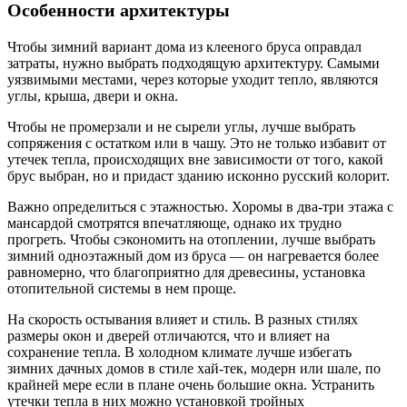
Особенности архитектуры
Чтобы зимний вариант дома из клееного бруса оправдал
затраты, нужно выбрать подходящую архитектуру. Самыми
уязвимыми местами, через которые уходит тепло, являются
углы, крыша, двери и окна.
Чтобы не промерзали и не сырели углы, лучше выбрать
сопряжения с остатком или в чашу. Это не только избавит от
утечек тепла, происходящих вне зависимости от того, какой
брус выбран, но и придаст зданию исконно русский колорит.
Важно определиться с этажностью. Хоромы в два-три этажа с
мансардой смотрятся впечатляюще, однако их трудно
прогреть. Чтобы сэкономить на отоплении, лучше выбрать
зимний одноэтажный дом из бруса — он нагревается более
равномерно, что благоприятно для древесины, установка
отопительной системы в нем проще.
На скорость остывания влияет и стиль. В разных стилях
размеры окон и дверей отличаются, что и влияет на
сохранение тепла. В холодном климате лучше избегать
зимних дачных домов в стиле хай-тек, модерн или шале, по
крайней мере если в плане очень большие окна. Устранить
утечки тепла в них можно установкой тройных