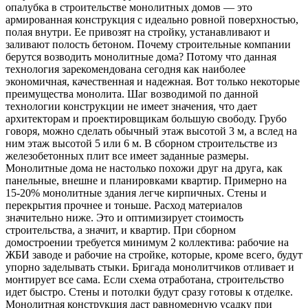
опалубка в строительстве монолитных домов — это
армированная конструкция с идеально ровной поверхностью,
полая внутри. Ее привозят на стройку, устанавливают и
заливают полость бетоном. Почему строительные компании
берутся возводить монолитные дома? Потому что данная
технология зарекомендована сегодня как наиболее
экономичная, качественная и надежная. Вот только некоторые
преимущества монолита. Шаг возводимой по данной
технологии конструкции не имеет значения, что дает
архитекторам и проектировщикам большую свободу. Грубо
говоря, можно сделать обычный этаж высотой 3 м, а вслед на
ним этаж высотой 5 или 6 м. В сборном строительстве из
железобетонных плит все имеет заданные размеры.
Монолитные дома не настолько похожи друг на друга, как
панельные, внешне и планировками квартир. Примерно на
15-20% монолитные здания легче кирпичных. Стены и
перекрытия прочнее и тоньше. Расход материалов
значительно ниже. Это и оптимизирует стоимость
строительства, а значит, и квартир. При сборном
домостроении требуется минимум 2 коллектива: рабочие на
ЖБИ заводе и рабочие на стройке, которые, кроме всего, будут
упорно заделывать стыки. Бригада монолитчиков отливает и
монтирует все сама. Если схема отработана, строительство
идет быстро. Стены и потолки будут сразу готовы к отделке.
Монолитная конструкция даст равномерную усадку при