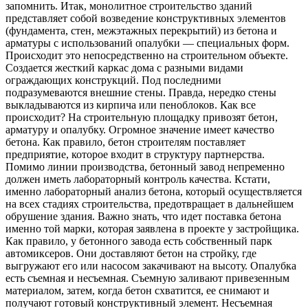
запомнить. Итак, монолитное строительство зданий
представляет собой возведение конструктивных элементов
(фундамента, стен, межэтажных перекрытий) из бетона и
арматуры с использований опалубки — специальных форм.
Происходит это непосредственно на строительном объекте.
Создается жесткий каркас дома с разными видами
ограждающих конструкций. Под последними
подразумеваются внешние стены. Правда, нередко стены
выкладываются из кирпича или пеноблоков. Как все
происходит? На строительную площадку привозят бетон,
арматуру и опалубку. Огромное значение имеет качество
бетона. Как правило, бетон строителям поставляет
предприятие, которое входит в структуру партнерства.
Помимо линии производства, бетонный завод непременно
должен иметь лабораторный контроль качества. Кстати,
именно лабораторный анализ бетона, который осуществляется
на всех стадиях строительства, предотвращает в дальнейшем
обрушение здания. Важно знать, что идет поставка бетона
именно той марки, которая заявлена в проекте у застройщика.
Как правило, у бетонного завода есть собственный парк
автомиксеров. Они доставляют бетон на стройку, где
выгружают его или насосом закачивают на высоту. Опалубка
есть съемная и несъемная. Съемную заливают привезенным
материалом, затем, когда бетон схватится, ее снимают и
получают готовый конструктивный элемент. Несъемная