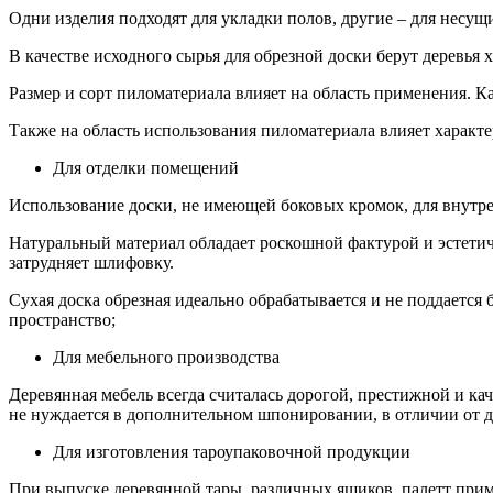
Одни изделия подходят для укладки полов, другие – для несущ
В качестве исходного сырья для обрезной доски берут деревья
Размер и сорт пиломатериала влияет на область применения. Ка
Также на область использования пиломатериала влияет характе
Для отделки помещений
Использование доски, не имеющей боковых кромок, для внутре
Натуральный материал обладает роскошной фактурой и эстети
затрудняет шлифовку.
Сухая доска обрезная идеально обрабатывается и не поддаетс
пространство;
Для мебельного производства
Деревянная мебель всегда считалась дорогой, престижной и ка
не нуждается в дополнительном шпонировании, в отличии от д
Для изготовления тароупаковочной продукции
При выпуске деревянной тары, различных ящиков, палетт при