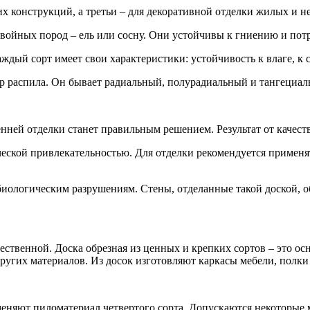
их конструкций, а третьи – для декоративной отделки жилых и 
 хвойных пород – ель или сосну. Они устойчивы к гниению и по
ждый сорт имеет свои характеристики: устойчивость к влаге, к 
р распила. Он бывает радиальный, полурадиальный и тангециаль
нней отделки станет правильным решением. Результат от качест
ческой привлекательностью. Для отделки рекомендуется примен
я биологическим разрушениям. Стены, отделанные такой доской, 
чественной. Доска обрезная из ценных и крепких сортов – это о
ругих материалов. Из досок изготовляют каркасы мебели, полк
меняют пиломатериал четвертого сорта. Допускаются некоторые