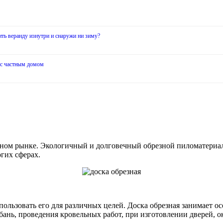
ить веранду изнутри и снаружи ни зиму?
9
 с частным домом
льном рынке. Экологичный и долговечный обрезной пиломатериал
гих сферах.
льзовать его для различных целей. Доска обрезная занимает осо
ань, проведения кровельных работ, при изготовлении дверей, ок