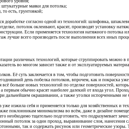
рового уровня;
 штукатурные маяки для потолка;
 то есть, грунтовкой;
ся доработке согласно одной из технологий: шлифовка, шпаклевка
отделке, потолок оклеивают, красят, производят установку нат
струкции. Если применяется технология натяжного потолка или
онтаж лучше всего производить после выполнения всех иных проц
атации различных технологий, которые сгруппировать можно в п
казатель во многом зависит также и от эксплуатируемых материа
лков. Её суть заключается в том, чтобы подготовить поверхност
сегодняшний день побелка потолков, впрочем, как и покраска уже
тся всё больше новых технологий по отделке поверхностей, кото
 а первым обычно красят наиболее далекий от входа угол. Прохо
при дальнейшем окрашивании, а также уголки испорченными не 
 уже изжила себя и применяется только для хозяйственных и те
кже поклонникам минимализма во всём, даже в дизайне помещени
его необходимо тщательно подготовить, что подразумевает зачи
тонный потолок за один проход, выравнивание слоя, нанесения 
отонными, так и содержать рисунок или геометрические узоры. 