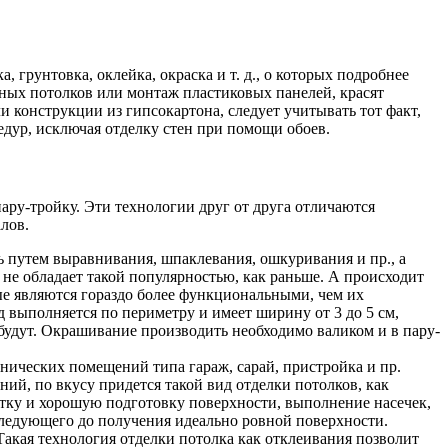
, грунтовка, оклейка, окраска и т. д., о которых подробнее
яжных потолков или монтаж пластиковых панелей, красят
 конструкции из гипсокартона, следует учитывать тот факт,
едур, исключая отделку стен при помощи обоев.
ару-тройку. Эти технологии друг от друга отличаются
лов.
ь путем выравнивания, шпаклевания, ошкуривания и пр., а
 не обладает такой популярностью, как раньше. А происходит
рые являются гораздо более функциональными, чем их
д выполняется по периметру и имеет ширину от 3 до 5 см,
будут. Окрашивание производить необходимо валиком и в пару-
хнических помещений типа гараж, сарай, пристройка и пр.
й, по вкусу придется такой вид отделки потолков, как
стку и хорошую подготовку поверхности, выполнение насечек,
следующего до получения идеально ровной поверхности.
Такая технология отделки потолка как отклеивания позволит