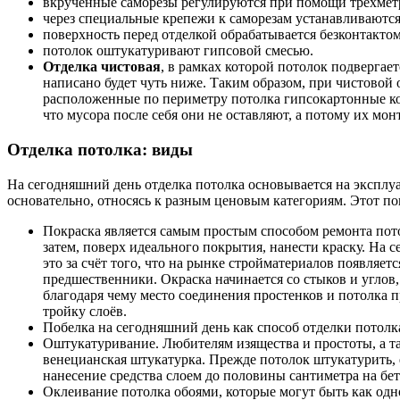
вкрученные саморезы регулируются при помощи трехмет
через специальные крепежи к саморезам устанавливаются
поверхность перед отделкой обрабатывается безконтактом,
потолок оштукатуривают гипсовой смесью.
Отделка чистовая
, в рамках которой потолок подвергает
написано будет чуть ниже. Таким образом, при чистовой 
расположенные по периметру потолка гипсокартонные кон
что мусора после себя они не оставляют, а потому их м
Отделка потолка: виды
На сегодняшний день отделка потолка основывается на эксплу
основательно, относясь к разным ценовым категориям. Этот по
Покраска является самым простым способом ремонта пото
затем, поверх идеального покрытия, нанести краску. На 
это за счёт того, что на рынке стройматериалов появляе
предшественники. Окраска начинается со стыков и углов,
благодаря чему место соединения простенков и потолка 
тройку слоёв.
Побелка на сегодняшний день как способ отделки потолка
Оштукатуривание. Любителям изящества и простоты, а та
венецианская штукатурка. Прежде потолок штукатурить, 
нанесение средства слоем до половины сантиметра на бе
Оклеивание потолка обоями, которые могут быть как одн