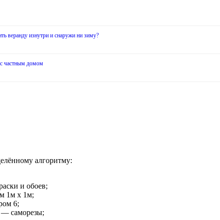
ить веранду изнутри и снаружи ни зиму?
9
 с частным домом
делённому алгоритму:
раски и обоев;
м 1м х 1м;
ром 6;
х — саморезы;